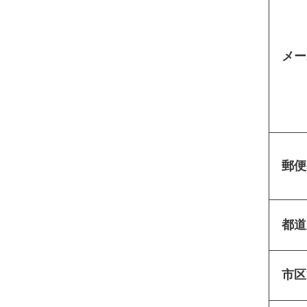
メー
郵便
都道
市区