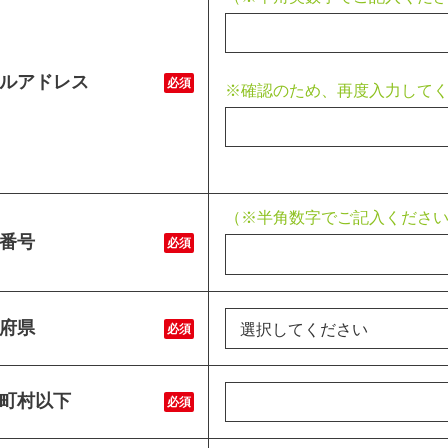
ルアドレス
必須
※確認のため、再度入力して
（※半角数字でご記入くださ
番号
必須
府県
必須
町村以下
必須