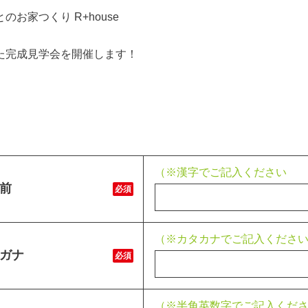
のお家つくり R+house
た完成見学会を開催します！
（※漢字でご記入ください
前
必須
（※カタカナでご記入くださ
ガナ
必須
（※半角英数字でご記入くだ